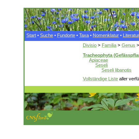
Start
•
Suche
•
Fundorte
•
Taxa
•
Nomenklatur
•
Literatu
Divisio
>
Familia
>
Genus
Tracheophyta (Gefässpfla
Apiaceae
Seseli
Seseli libanotis
Vollständige Liste
aller verf