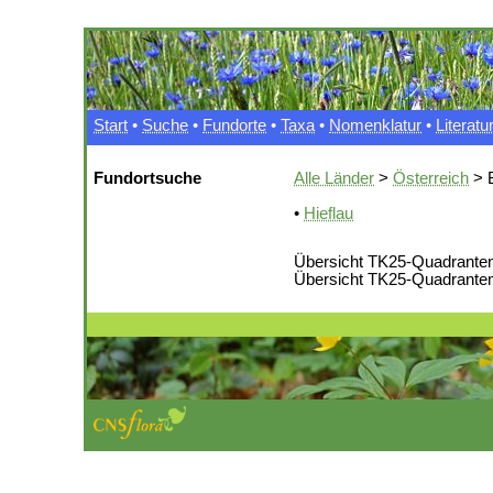
Start
•
Suche
•
Fundorte
•
Taxa
•
Nomenklatur
•
Literatu
Fundortsuche
Alle Länder
>
Österreich
> 
•
Hieflau
Übersicht TK25-Quadranten
Übersicht TK25-Quadranten