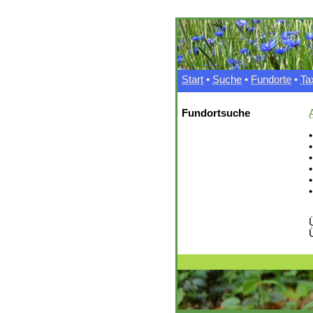
Start
•
Suche
•
Fundorte
•
Ta
Fundortsuche