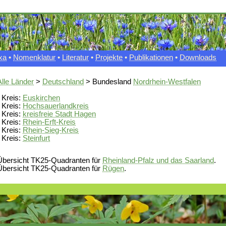
xa
•
Nomenklatur
•
Literatur
•
Projekte
•
Publikationen
•
Downloads
Alle Länder
>
Deutschland
> Bundesland
Nordrhein-Westfalen
• Kreis:
Euskirchen
• Kreis:
Hochsauerlandkreis
• Kreis:
kreisfreie Stadt Hagen
• Kreis:
Rhein-Erft-Kreis
• Kreis:
Rhein-Sieg-Kreis
• Kreis:
Steinfurt
Übersicht TK25-Quadranten für
Rheinland-Pfalz und das Saarland
.
Übersicht TK25-Quadranten für
Rügen
.