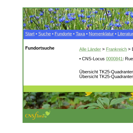
Start
•
Suche
•
Fundorte
•
Taxa
•
Nomenklatur
•
Literatu
Fundortsuche
Alle Länder
>
Frankreich
> 
• CNS-Locus
0000841
: Rue
Übersicht TK25-Quadranten
Übersicht TK25-Quadranten