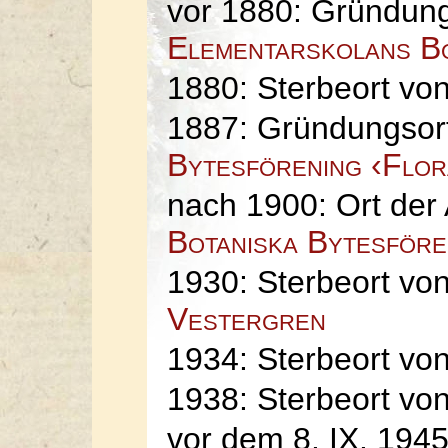
vor 1880: Gründun
Elementarskolans Bo
1880: Sterbeort vo
1887: Gründungsor
Bytesförening ‹Flo
nach 1900: Ort der
Botaniska Bytesföre
1930: Sterbeort vo
Vestergren
1934: Sterbeort vo
1938: Sterbeort vo
vor dem 8. IX. 194