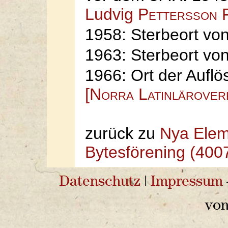
Ludvig
Pettersson 
1958: Sterbeort vo
1963: Sterbeort vo
1966: Ort der Aufl
[Norra Latinlärover
zurück zu
Nya Elem
Bytesförening (400
Datenschutz
|
Impressum
vo