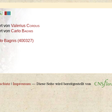
rt von
Valerius
Cordus
rt von
Carlo
Bagnis
lo Bagnis (400327)
schutz
|
Impressum
— Diese Seite wird bereitgestellt von