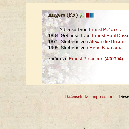
Angers (FR)
- - - -: Arbeitsort von
Ernest
Préaubert
1834: Geburtsort von
Ernest-Paul
Dussi
1875: Sterbeort von
Alexandre
Boreau
1905: Sterbeort von
Henri
Beaudouin
zurück zu
Ernest Préaubert (400394)
Datenschutz
|
Impressum
— Diese 