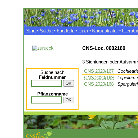
Start
•
Suche
•
Fundorte
•
Taxa
•
Nomenklatur
•
Literatu
CNS-Loc. 0002180
3 Sichtungen oder Aufsam
CNS 2020/167
Cochleari
Suche nach
Feldnummer
CNS 2020/169
Lepidium 
CNS 2020/168
Spergular
Pflanzenname