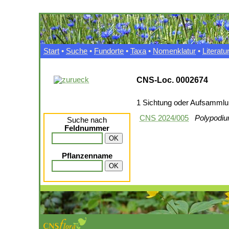
Start
•
Suche
•
Fundorte
•
Taxa
•
Nomenklatur
•
Literatu
CNS-Loc. 0002674
1 Sichtung oder Aufsamml
CNS 2024/005
Polypodiu
Suche nach
Feldnummer
Pflanzenname