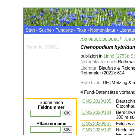
Start
•
Suche
•
Fundorte
•
Taxa
•
Nomenklatur
•
Literatu
Regnum Plantarum
>
Trac
Taxon-Id. 200011
Chenopodium hybridu
publiziert in
Linné (1753): Sp
Nomenklatur nach
Rothmale
Literatur:
Blaufuss & Reicher
Rothmaler (2021): 614.
Rote Liste:
DE [Metzing & mul
4 Fund-Datensätze vorhan
CNS 2019/195
Deutschla
Suche nach
Otzenhau
Feldnummer
CNS 2020/184
Berschwei
300 m süd
Pflanzenname
CNS 2020/261
Feld zwi
CNS 2025/100
Heidelber
Einmündun