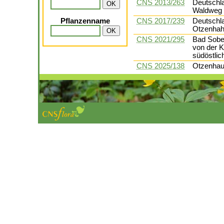
CNS 2013/263
Deutschla
Waldweg 
Pflanzenname
CNS 2017/239
Deutschla
Otzenhahu
CNS 2021/295
Bad Sobe
von der K
südöstlic
CNS 2025/138
Otzenhaus