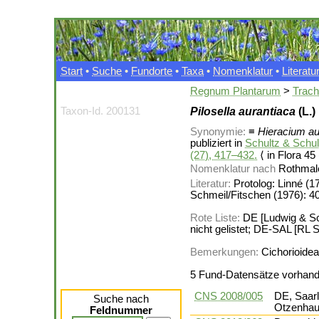
Start
•
Suche
•
Fundorte
•
Taxa
•
Nomenklatur
•
Literatu
Regnum Plantarum
>
Trac
Taxon-Id. 200131
Pilosella aurantiaca
(L.
Synonymie:
≡
Hieracium a
publiziert in
Schultz & Schul
(27), 417–432.
⟨ in Flora 45
Nomenklatur nach
Rothmale
Literatur:
Protolog: Linné (1
Schmeil/Fitschen (1976): 4
Rote Liste:
DE [Ludwig & Sch
nicht gelistet; DE-SAL [RL S
Bemerkungen:
Cichorioide
5 Fund-Datensätze vorhan
CNS 2008/005
DE, Saar
Suche nach
Otzenhaus
Feldnummer