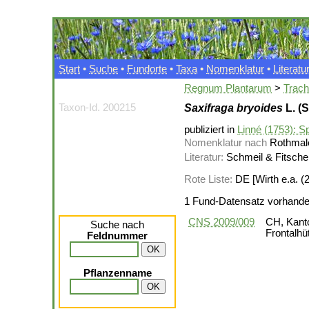
Start
•
Suche
•
Fundorte
•
Taxa
•
Nomenklatur
•
Literatu
Regnum Plantarum
>
Trac
Taxon-Id. 200215
Saxifraga bryoides
L. (
publiziert in
Linné (1753): Sp
Nomenklatur nach
Rothmale
Literatur:
Schmeil & Fitschen
Rote Liste:
DE [Wirth e.a. (2
1 Fund-Datensatz vorhand
CNS 2009/009
CH, Kanto
Suche nach
Frontalhü
Feldnummer
Pflanzenname