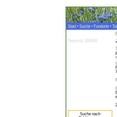
Start
•
Suche
•
Fundorte
•
Ta
Taxon-Id. 200240
p
L
Suche nach