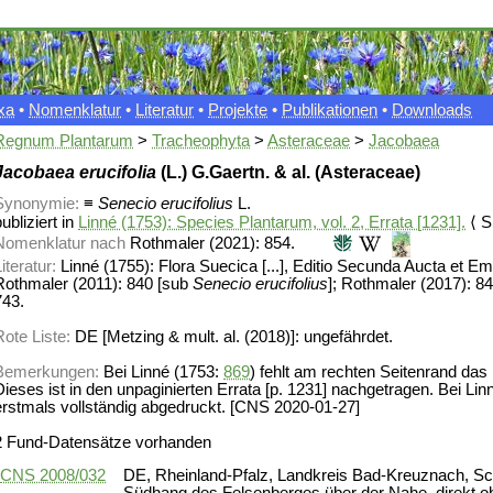
xa
•
Nomenklatur
•
Literatur
•
Projekte
•
Publikationen
•
Downloads
Regnum Plantarum
>
Tracheophyta
>
Asteraceae
>
Jacobaea
Jacobaea erucifolia
(L.) G.Gaertn. & al. (Asteraceae)
Synonymie:
≡
Senecio erucifolius
L.
ubliziert in
Linné (1753): Species Plantarum, vol. 2, Errata [1231].
⟨ Sp
Nomenklatur nach
Rothmaler (2021): 854.
iteratur:
Linné (1755): Flora Suecica [...], Editio Secunda Aucta et E
Rothmaler (2011): 840 [sub
Senecio erucifolius
]; Rothmaler (2017): 8
743.
Rote Liste:
DE [Metzing & mult. al. (2018)]: ungefährdet.
Bemerkungen:
Bei Linné (1753:
869
) fehlt am rechten Seitenrand das 
Dieses ist in den unpaginierten Errata [p. 1231] nachgetragen. Bei Li
erstmals vollständig abgedruckt. [CNS 2020-01-27]
2 Fund-Datensätze vorhanden
CNS 2008/032
DE, Rheinland-Pfalz, Landkreis Bad-Kreuznach, S