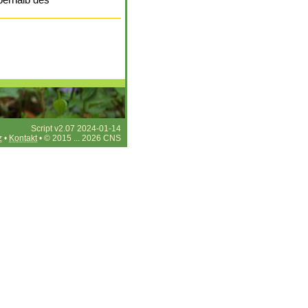
berhalb des
Script v2.07 2024-01-14
z
•
Kontakt
• © 2015 ... 2026 CNS