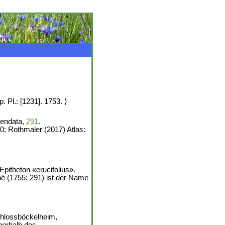
. Pl.: [1231]. 1753. ⟩
mendata,
291
.
40; Rothmaler (2017) Atlas:
Epitheton «erucifolius».
nné (1755: 291) ist der Name
chlossböckelheim,