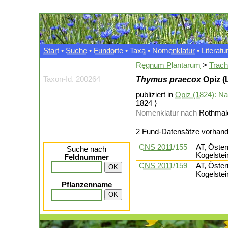
Start
•
Suche
•
Fundorte
•
Taxa
•
Nomenklatur
•
Literatu
Regnum Plantarum
>
Trac
Taxon-Id. 200264
Thymus praecox
Opiz (
publiziert in
Opiz (1824): Na
1824 ⟩
Nomenklatur nach
Rothmale
2 Fund-Datensätze vorhan
CNS 2011/155
AT, Öster
Suche nach
Kogelstei
Feldnummer
CNS 2011/159
AT, Öster
Kogelstei
Pflanzenname