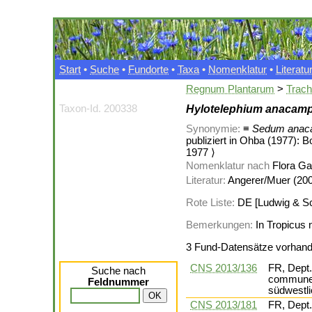
Start
•
Suche
•
Fundorte
•
Taxa
•
Nomenklatur
•
Literatu
Regnum Plantarum
>
Trac
Taxon-Id. 200338
Hylotelephium anacam
Synonymie:
≡
Sedum anac
publiziert in Ohba (1977): B
1977 ⟩
Nomenklatur nach
Flora Gal
Literatur:
Angerer/Muer (2004
Rote Liste:
DE [Ludwig & Schn
Bemerkungen:
In Tropicus 
3 Fund-Datensätze vorhan
CNS 2013/136
FR, Dept.
Suche nach
communes
Feldnummer
südwestli
CNS 2013/181
FR, Dept.