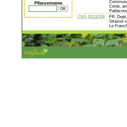
Communau
Pflanzenname
Cenis, am
Pattacreu
CNS 2013/208
FR, Dept.
Strasse v
Le Franch