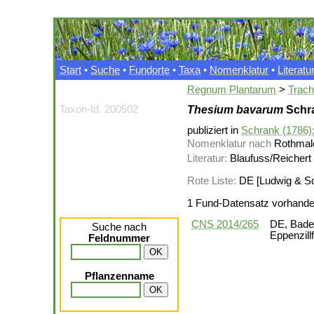
Start
•
Suche
•
Fundorte
•
Taxa
•
Nomenklatur
•
Literatu
Regnum Plantarum
>
Trac
Taxon-Id. 200502
Thesium bavarum
Schr
publiziert in
Schrank (1786):
Nomenklatur nach
Rothmale
Literatur:
Blaufuss/Reichert 
Rote Liste:
DE [Ludwig & Sch
1 Fund-Datensatz vorhand
CNS 2014/265
DE, Baden
Suche nach
Eppenzill
Feldnummer
Pflanzenname