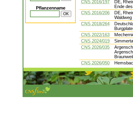
CNS 2016/197
DE, Rhein
Ende des
Pflanzenname
CNS 2016/206
DE, Rhein
Waldweg 
CNS 2018/264
Deutschl
Burgplate
CNS 2022/163
Mecherni
CNS 2024/019
Simmerta
CNS 2026/035
Argensch
Argensch
Braunwei
CNS 2026/050
Hemsbach