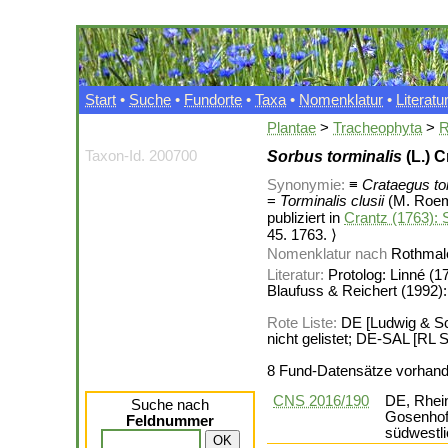
Start
•
Suche
•
Fundorte
•
Taxa
•
Nomenklatur
•
Literatu
Plantae
>
Tracheophyta
>
R
Taxon-Id. 200700
Sorbus torminalis
(L.) 
Synonymie:
≡
Crataegus to
=
Torminalis clusii
(M. Roem.
publiziert in
Crantz (1763): S
45. 1763. ⟩
Nomenklatur nach
Rothmale
Literatur:
Protolog: Linné (1
Blaufuss & Reichert (1992):
Rote Liste:
DE [Ludwig & Sch
nicht gelistet; DE-SAL [RL Sa
8 Fund-Datensätze vorhan
CNS 2016/190
DE, Rhein
Suche nach
Gosenhof 
Feldnummer
südwestl