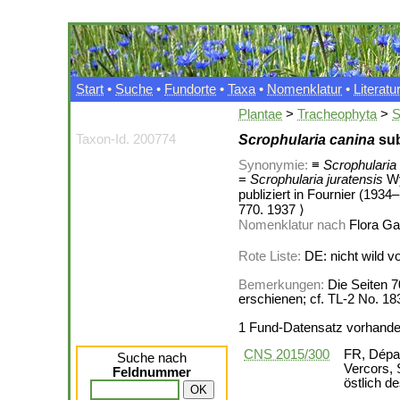
Start
•
Suche
•
Fundorte
•
Taxa
•
Nomenklatur
•
Literatu
Plantae
>
Tracheophyta
>
S
Taxon-Id. 200774
Scrophularia canina
su
Synonymie:
≡
Scrophularia 
=
Scrophularia juratensis
Wy
publiziert in Fournier (1934
770. 1937 ⟩
Nomenklatur nach
Flora Gal
Rote Liste:
DE: nicht wild 
Bemerkungen:
Die Seiten 7
erschienen; cf. TL-2 No. 1
1 Fund-Datensatz vorhand
CNS 2015/300
FR, Dépar
Suche nach
Vercors, 
Feldnummer
östlich d