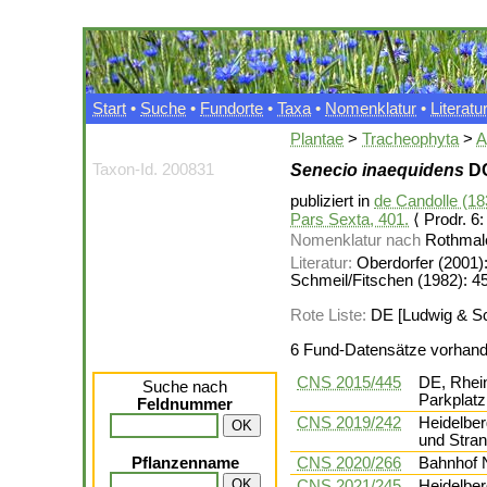
Start
•
Suche
•
Fundorte
•
Taxa
•
Nomenklatur
•
Literatu
Plantae
>
Tracheophyta
>
A
Taxon-Id. 200831
Senecio inaequidens
DC
publiziert in
de Candolle (183
Pars Sexta, 401.
⟨ Prodr. 6:
Nomenklatur nach
Rothmale
Literatur:
Oberdorfer (2001):
Schmeil/Fitschen (1982): 4
Rote Liste:
DE [Ludwig & Sch
6 Fund-Datensätze vorhan
CNS 2015/445
DE, Rhei
Suche nach
Parkplatz
Feldnummer
CNS 2019/242
Heidelber
und Stra
Pflanzenname
CNS 2020/266
Bahnhof N
CNS 2021/245
Heidelber