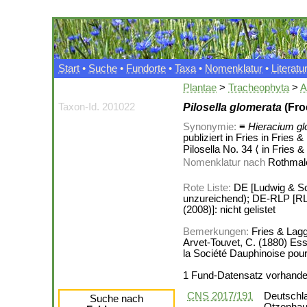
Start
•
Suche
•
Fundorte
•
Taxa
•
Nomenklatur
•
Literatu
Plantae
>
Tracheophyta
>
A
Taxon-Id. 201022
Pilosella glomerata
(Fro
Synonymie:
≡
Hieracium g
publiziert in Fries in Frie
Pilosella No. 34 ⟨ in Fries 
Nomenklatur nach
Rothmale
Rote Liste:
DE [Ludwig & Sc
unzureichend); DE-RLP [RL 
(2008)]: nicht gelistet
Bemerkungen:
Fries & Lagg
Arvet-Touvet, C. (1880) Essa
la Société Dauphinoise pou
1 Fund-Datensatz vorhand
CNS 2017/191
Deutschla
Suche nach