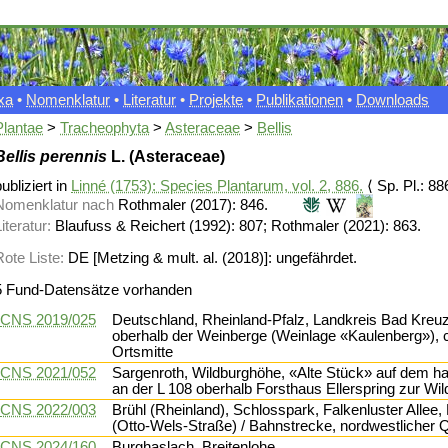
xa
•
Nomenklatur
•
Literatur
•
Projekte
•
Publikationen
•
Downloads
Plantae
>
Tracheophyta
>
Asteraceae
>
Bellis
Bellis perennis
L. (Asteraceae)
ubliziert in
Linné (1753): Species Plantarum, vol. 2, 886.
⟨ Sp. Pl.: 88
Nomenklatur nach
Rothmaler (2017): 846.
iteratur:
Blaufuss & Reichert (1992): 807; Rothmaler (2021): 863.
Rote Liste:
DE [Metzing & mult. al. (2018)]: ungefährdet.
5 Fund-Datensätze vorhanden
CNS 2019/025
Deutschland, Rheinland-Pfalz, Landkreis Bad Kreu
oberhalb der Weinberge (Weinlage «Kaulenberg»), c
Ortsmitte
CNS 2021/052
Sargenroth, Wildburghöhe, «Alte Stück» auf dem h
an der L 108 oberhalb Forsthaus Ellerspring zur Wil
CNS 2022/003
Brühl (Rheinland), Schlosspark, Falkenluster Allee,
(Otto-Wels-Straße) / Bahnstrecke, nordwestlicher 
CNS 2024/160
Burghaslach, Breitenlohe.