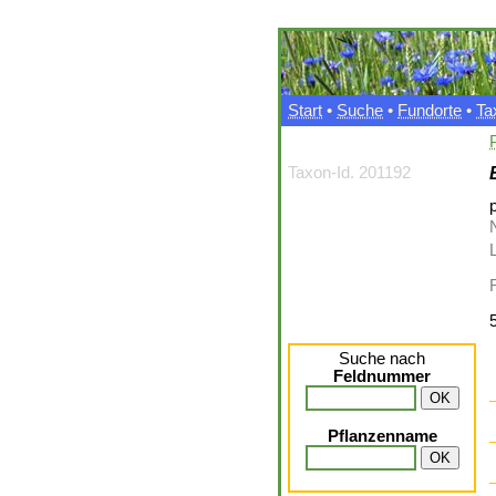
Start
•
Suche
•
Fundorte
•
Ta
Taxon-Id. 201192
p
L
Suche nach
Feldnummer
Pflanzenname