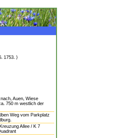
6. 1753. ⟩
znach, Auen, Wiese
a. 750 m westlich der
alben Weg vom Parkplatz
dburg.
 Kreuzung Allee / K 7
Quadrant