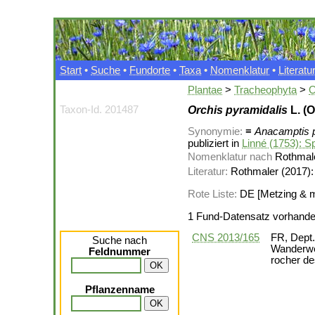
Start
•
Suche
•
Fundorte
•
Taxa
•
Nomenklatur
•
Literatu
Plantae
>
Tracheophyta
>
O
Taxon-Id. 201487
Orchis pyramidalis
L. (
Synonymie:
≡
Anacamptis p
publiziert in
Linné (1753): Sp
Nomenklatur nach
Rothmale
Literatur:
Rothmaler (2017): 
Rote Liste:
DE [Metzing & mul
1 Fund-Datensatz vorhand
CNS 2013/165
FR, Dept.
Suche nach
Wanderweg
Feldnummer
rocher de
Pflanzenname