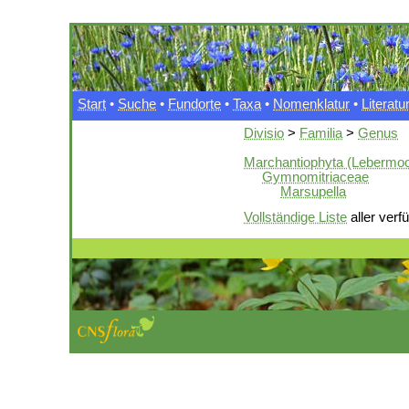
Start
•
Suche
•
Fundorte
•
Taxa
•
Nomenklatur
•
Literatu
Divisio
>
Familia
>
Genus
Marchantiophyta (Lebermo
Gymnomitriaceae
Marsupella
Vollständige Liste
aller verf