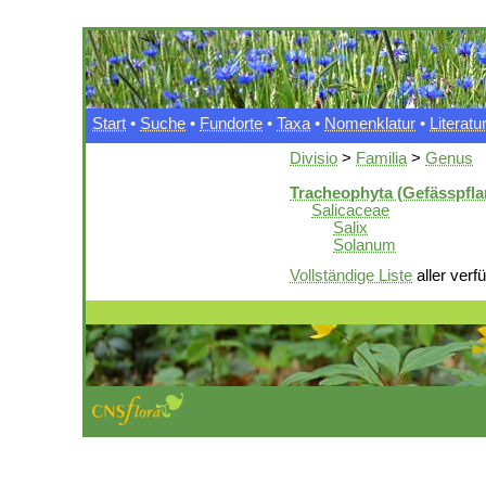
Start
•
Suche
•
Fundorte
•
Taxa
•
Nomenklatur
•
Literatu
Divisio
>
Familia
>
Genus
Tracheophyta (Gefässpfla
Salicaceae
Salix
Solanum
Vollständige Liste
aller verf