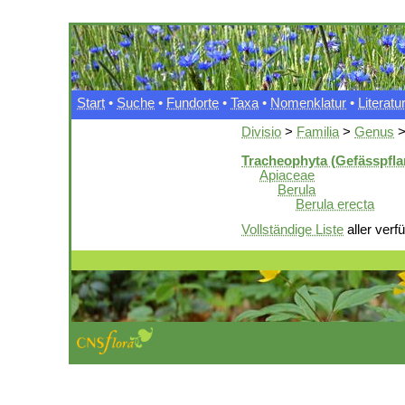
Start
•
Suche
•
Fundorte
•
Taxa
•
Nomenklatur
•
Literatu
Divisio
>
Familia
>
Genus
Tracheophyta (Gefässpfla
Apiaceae
Berula
Berula erecta
Vollständige Liste
aller verf