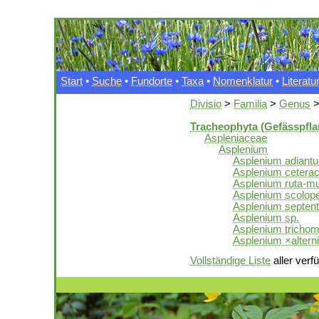
Start
•
Suche
•
Fundorte
•
Taxa
•
Nomenklatur
•
Literatu
Divisio
>
Familia
>
Genus
Tracheophyta (Gefässpfla
Aspleniaceae
Asplenium
Asplenium adiant
Asplenium cetera
Asplenium ruta-mu
Asplenium scolop
Asplenium septent
Asplenium sp.
Asplenium tricho
Asplenium ×alterni
Vollständige Liste
aller verf