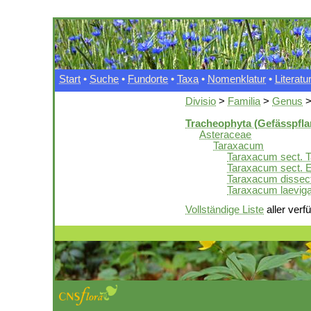
Start
•
Suche
•
Fundorte
•
Taxa
•
Nomenklatur
•
Literatu
Divisio
>
Familia
>
Genus
Tracheophyta (Gefässpfla
Asteraceae
Taraxacum
Taraxacum sect. 
Taraxacum sect. 
Taraxacum disse
Taraxacum laevig
Vollständige Liste
aller verf