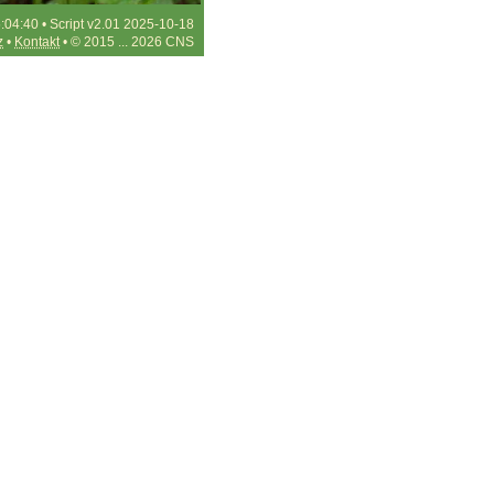
:04:40 • Script v2.01 2025-10-18
z
•
Kontakt
• © 2015 ... 2026 CNS