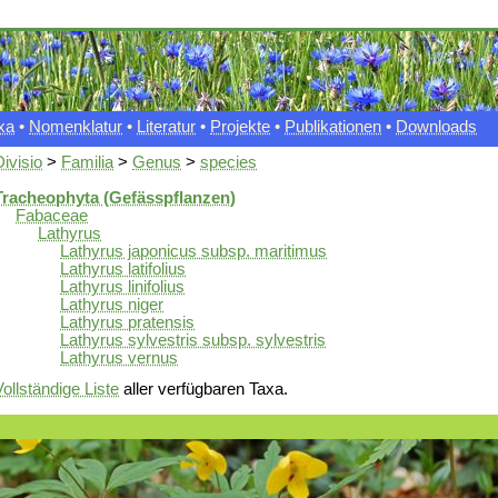
xa
•
Nomenklatur
•
Literatur
•
Projekte
•
Publikationen
•
Downloads
Divisio
>
Familia
>
Genus
>
species
Tracheophyta (Gefässpflanzen)
Fabaceae
Lathyrus
Lathyrus japonicus subsp. maritimus
Lathyrus latifolius
Lathyrus linifolius
Lathyrus niger
Lathyrus pratensis
Lathyrus sylvestris subsp. sylvestris
Lathyrus vernus
Vollständige Liste
aller verfügbaren Taxa.