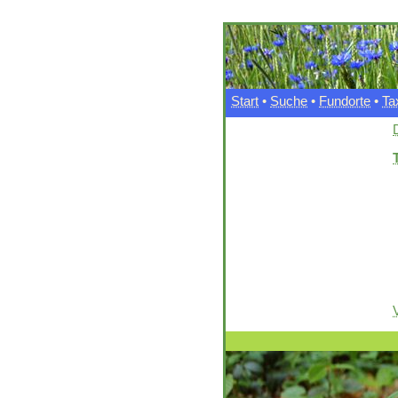
Start
•
Suche
•
Fundorte
•
Ta