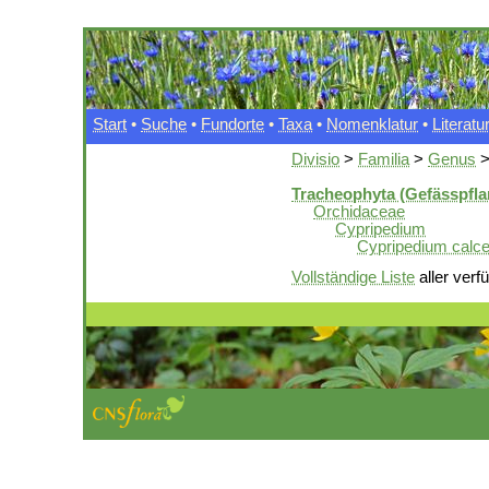
Start
•
Suche
•
Fundorte
•
Taxa
•
Nomenklatur
•
Literatu
Divisio
>
Familia
>
Genus
Tracheophyta (Gefässpfla
Orchidaceae
Cypripedium
Cypripedium calce
Vollständige Liste
aller verf