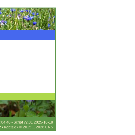
:04:40 • Script v2.01 2025-10-18
z
•
Kontakt
• © 2015 ... 2026 CNS