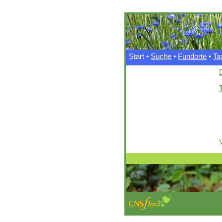
Start
•
Suche
•
Fundorte
•
Ta