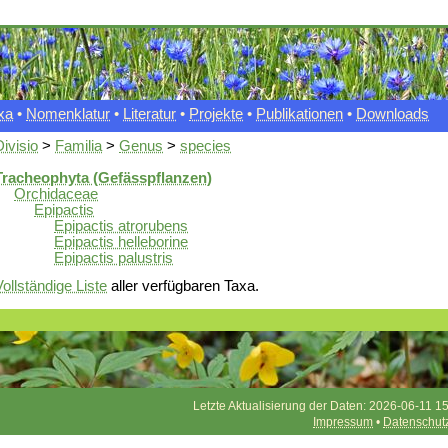
xa
•
Nomenklatur
•
Literatur
•
Projekte
•
Publikationen
•
Downloads
Divisio
>
Familia
>
Genus
>
species
Tracheophyta (Gefässpflanzen)
Orchidaceae
Epipactis
Epipactis atrorubens
Epipactis helleborine
Epipactis palustris
Vollständige Liste
aller verfügbaren Taxa.
Letzte Aktualisierung der Daten: 2026-06-11 15
Impressum
•
Datenschut