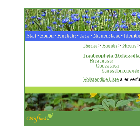
Start
•
Suche
•
Fundorte
•
Taxa
•
Nomenklatur
•
Literatu
Divisio
>
Familia
>
Genus
Tracheophyta (Gefässpfla
Ruscaceae
Convallaria
Convallaria majali
Vollständige Liste
aller verf