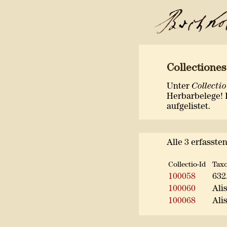
Collectione
Unter
Collectio
Herbarbelege! 
aufgelistet.
Alle 3 erfasste
Collectio-Id
Taxo
100058
632
100060
Ali
100068
Ali