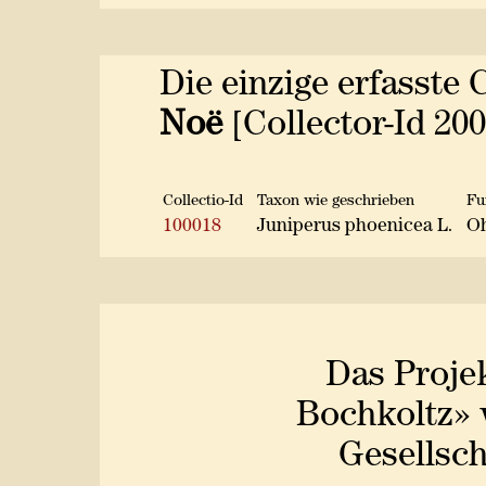
Die einzige erfasste 
Noë
[Collector-Id 20
Collectio-Id
Taxon wie geschrieben
Fu
100018
Juniperus phoenicea L.
Oh
Das Proje
Bochkoltz» 
Gesellsch