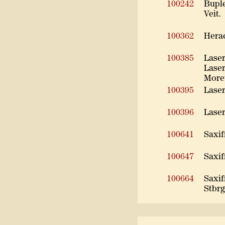
100242
Bupl
Veit.
100362
Hera
100385
Laser
Laser
Moret
100395
Laser
100396
Laser
100641
Saxif
100647
Saxif
100664
Saxif
Stbrg