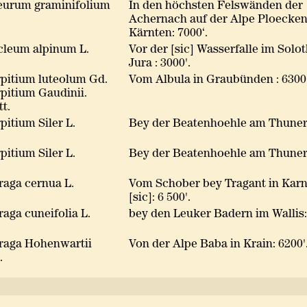
eurum graminifolium
In den höchsten Felswänden der
Achernach auf der Alpe Ploecken
Kärnten: 7000‘.
cleum alpinum L.
Vor der [sic] Wasserfalle im Solo
Jura : 3000'.
pitium luteolum Gd.
Vom Albula in Graubünden : 6300'
pitium Gaudinii.
t.
pitium Siler L.
Bey der Beatenhoehle am Thuner
pitium Siler L.
Bey der Beatenhoehle am Thuner
raga cernua L.
Vom Schober bey Tragant in Kar
[sic]: 6 500'.
raga cuneifolia L.
bey den Leuker Badern im Wallis:
raga Hohenwartii
Von der Alpe Baba in Krain: 6200'
.