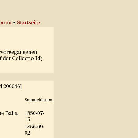
torum
•
Startseite
ervorgegangenen
 der Collectio-Id)
d 200046]
Sammeldatum
pe Baba
1850-07-
15
1856-09-
02