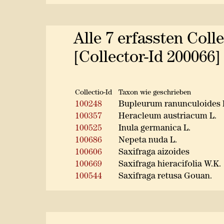
Alle 7 erfassten Coll
[Collector-Id 200066]
Collectio-Id
Taxon wie geschrieben
100248
Bupleurum ranunculoides 
100357
Heracleum austriacum L.
100525
Inula germanica L.
100686
Nepeta nuda L.
100606
Saxifraga aizoides
100669
Saxifraga hieracifolia W.K.
100544
Saxifraga retusa Gouan.