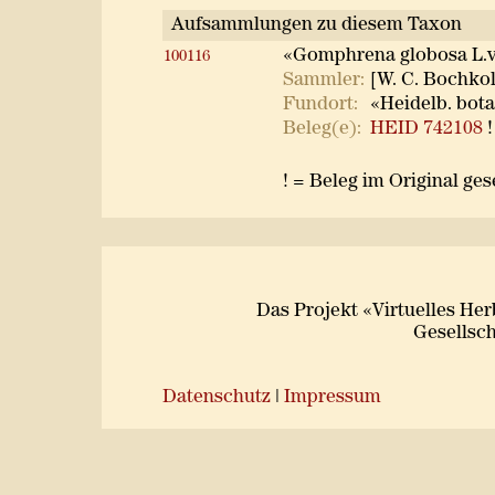
Aufsammlungen zu diesem Taxon
«Gomphrena globosa L.va
100116
Sammler:
[W. C. Bochkolt
Fundort:
«Heidelb. bota
Beleg(e):
HEID 742108
!
! = Beleg im Original ge
Das Projekt «Virtuelles He
Gesellsch
Datenschutz
|
Impressum