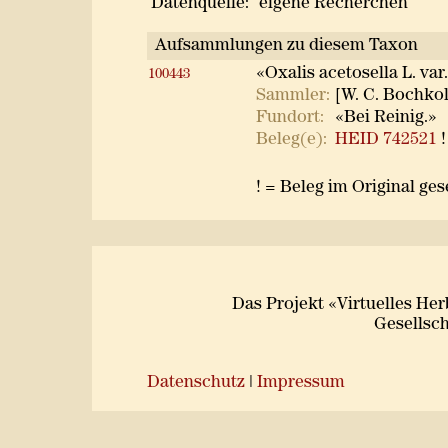
Datenquelle:
eigene Recherchen
Aufsammlungen zu diesem Taxon
«Oxalis acetosella L. va
100443
Sammler:
[W. C. Bochkolt
Fundort:
«Bei Reinig.»
Beleg(e):
HEID 742521
!
! = Beleg im Original ge
Das Projekt «Virtuelles He
Gesellsch
Datenschutz
|
Impressum