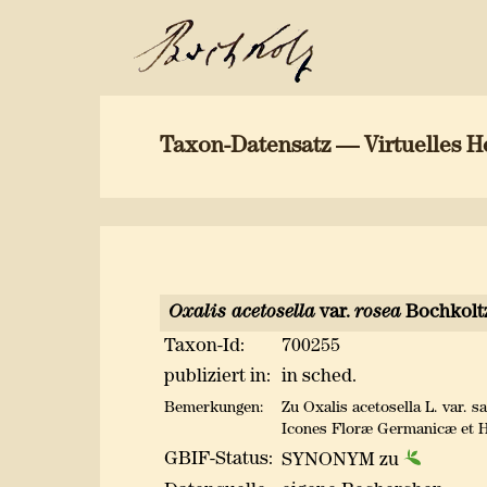
Taxon-Datensatz — Virtuelles H
Oxalis acetosella
var.
rosea
Bochkolt
Taxon-Id:
700255
publiziert in:
in sched.
Bemerkungen:
Zu Oxalis acetosella L. var. 
Icones Floræ Germanicæ et Hel
GBIF-Status:
SYNONYM zu