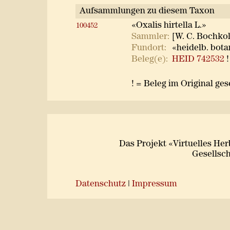
Aufsammlungen zu diesem Taxon
«Oxalis hirtella L.»
100452
Sammler:
[W. C. Bochkolt
Fundort:
«heidelb. bota
Beleg(e):
HEID 742532
!
! = Beleg im Original ge
Das Projekt «Virtuelles He
Gesellsch
Datenschutz
|
Impressum