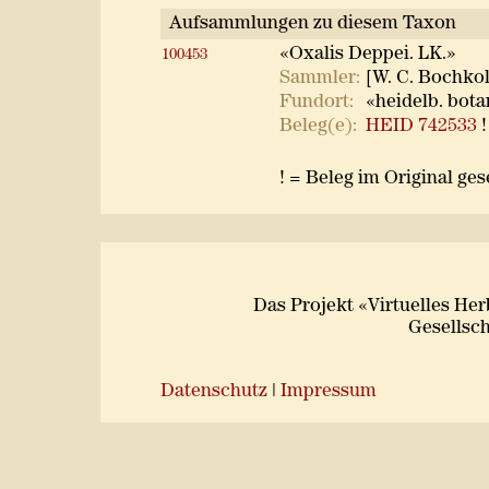
Aufsammlungen zu diesem Taxon
«Oxalis Deppei. LK.»
100453
Sammler:
[W. C. Bochkolt
Fundort:
«heidelb. bot
Beleg(e):
HEID 742533
!
! = Beleg im Original ge
Das Projekt «Virtuelles He
Gesellsch
Datenschutz
|
Impressum