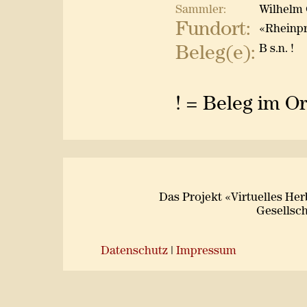
Sammler:
Wilhelm 
Fundort:
«Rheinpr
B s.n. !
Beleg(e):
! = Beleg im O
Das Projekt «Virtuelles He
Gesellsch
Datenschutz
|
Impressum