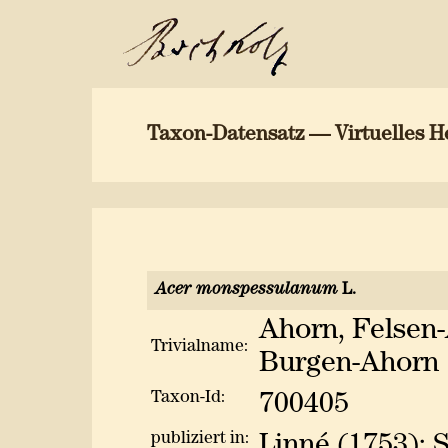
Taxon-Datensatz — Virtuelles H
Acer monspessulanum
L.
Ahorn, Felsen-
Trivialname:
Burgen-Ahorn
Taxon-Id:
700405
publiziert in:
Linné (1753): 