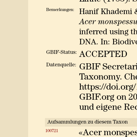
Bemerkungen:
Hanif Khademi &
Acer monspess
inferred using t
DNA. In: Biodive
GBIF-Status:
ACCEPTED
Datenquelle:
GBIF Secretar
Taxonomy. Che
https://doi.or
GBIF.org on 20
und eigene Re
Aufsammlungen zu diesem Taxon
100721
«Acer monspes