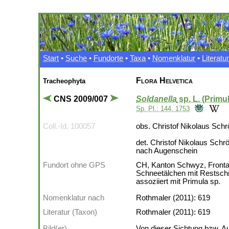
Start
•
Suche
•
Fundorte
•
Taxa
•
Nomenklatur
•
Literatur
Flora Helvetica
Tracheophyta
CNS 2009/007
Soldanella
sp.
L. (Primu
Sp. Pl.: 144. 1753
Coll.-Id. 100057
obs. Christof Nikolaus Schr
det. Christof Nikolaus Schr
nach Augenschein
Fundort ohne GPS
CH, Kanton Schwyz, Frontal
Schneetälchen mit Restsc
assoziiert mit Primula sp.
Nomenklatur nach
Rothmaler (2011): 619
Literatur (Taxon)
Rothmaler (2011): 619
Bild(er)
Von dieser Sichtung bzw. A