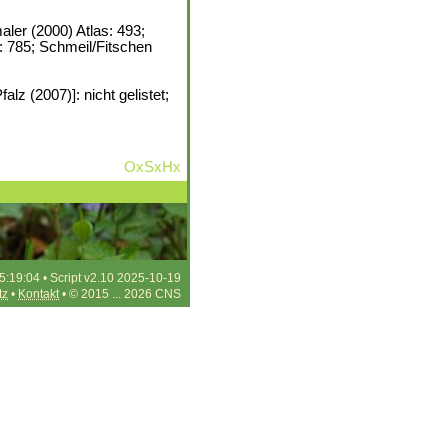
ler (2000) Atlas: 493;
: 785; Schmeil/Fitschen
lz (2007)]: nicht gelistet;
OxSxHx
5:19:04 • Script v2.10 2025-10-19
tz
•
Kontakt
• © 2015 ... 2026 CNS