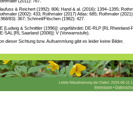
othmaler (2011): 767.
laufuss & Reichert (1992): 806; Hand & al. (2016): 1394–1395; Rothma
othmaler (2002): 433; Rothmaler (2017) Atlas: 685; Rothmaler (2021)
1968/83): 367; Schmeil/Fitschen (1982): 427.
E [Ludwig & Schnittler (1996)]: ungefährdet; DE-RLP [RL Rheinland-Pfa
E-SAL [RL Saarland (2008)]: V (Vorwarnstufe).
on dieser Sichtung bzw. Aufsammlung gibt es leider keine Bilder.
Letzte Aktualisierung der Daten: 2026-06-11 1
Impressum
•
Datenschu