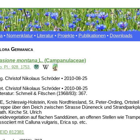
xa
•
Nomenklatur
•
Literatur
•
Projekte
•
Publikationen
•
Downloads
lora Germanica
asione montana
L. (Campanulaceae)
p. Pl.: 928. 1753.
eg. Christof Nikolaus Schröder • 2010-08-25
et. Christof Nikolaus Schröder • 2010-08-25
iteratur: Schmeil & Fitschen (1968/83): 367.
E, Schleswig-Holstein, Kreis Nordfriesland, St. Peter-Ording, Ortstei
reppe über den Deich zwischen Strasse Düneneck und Strandparkpla
ath. Kirche St. Ulrich
eidevegetation auf flachen Sanddünen, an offenen Stellen wie Tramp
ssoziiert mit Calluna vulgaris, Erica sp. etc.
EID 812381