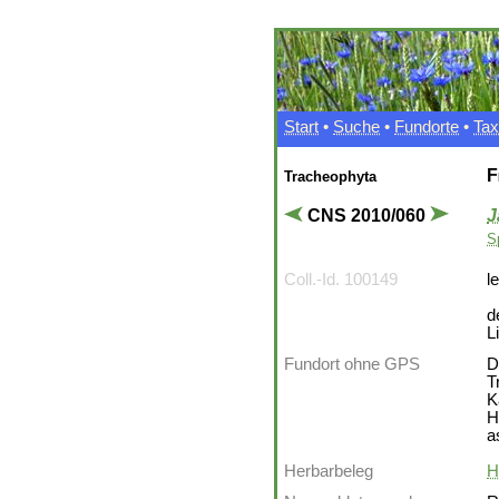
Start
•
Suche
•
Fundorte
•
Ta
F
Tracheophyta
CNS 2010/060
J
S
Coll.-Id. 100149
l
d
L
Fundort ohne GPS
D
T
K
H
a
Herbarbeleg
H