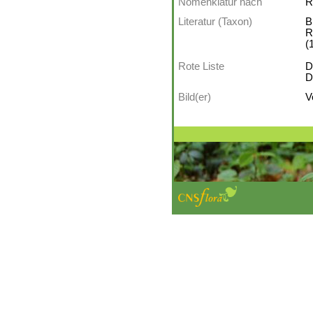
Nomenklatur nach
R
Literatur (Taxon)
B
R
(
Rote Liste
D
D
Bild(er)
V