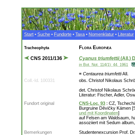
Start
•
Suche
•
Fundorte
•
Taxa
•
Nomenklatur
•
Literatur
Flora Europæa
Tracheophyta
CNS 2011/136
Cyanus triumfettii
(All.)
in Bot. Not. 114(1): 44. 1961
≡
Centaurea triumfetti
All.
Coll.-Id. 100331
obs. Christof Nikolaus Schr
det. Christof Nikolaus Schrö
Literatur: Fischer, Adler, Os
Fundort original
CNS-Loc. 93
: CZ, Tschechi
Burgruine Děvičky Kámen [S
und mit Koordinaten
]
auf Felsen am Waldsaum, ha
assoziiert mit Sedum album, 
Bemerkungen
Studentenexcursion Prof. D