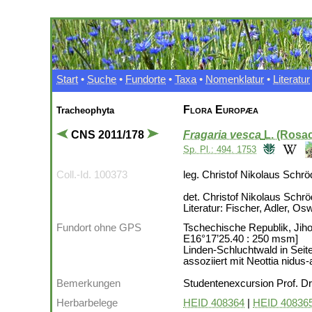
Start
•
Suche
•
Fundorte
•
Taxa
•
Nomenklatur
•
Literatur
Flora Europæa
Tracheophyta
CNS 2011/178
Fragaria vesca
L. (Rosa
Sp. Pl.: 494. 1753
Coll.-Id. 100373
leg. Christof Nikolaus Schrö
det. Christof Nikolaus Schrö
Literatur: Fischer, Adler, Os
Fundort ohne GPS
Tschechische Republik, Jih
E16°17’25.40 : 250 msm]
Linden-Schluchtwald in Sei
assoziiert mit Neottia nidus-
Bemerkungen
Studentenexcursion Prof. Dr
Herbarbelege
HEID 408364
|
HEID 40836