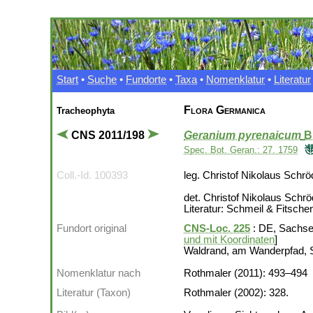
Start
•
Suche
•
Fundorte
•
Taxa
•
Nomenklatur
•
Literatur
Flora Germanica
Tracheophyta
CNS 2011/198
Geranium pyrenaicum
B
Spec. Bot. Geran.: 27. 1759
Coll.-Id. 100393
leg. Christof Nikolaus Schrö
det. Christof Nikolaus Schrö
Literatur: Schmeil & Fitsch
Fundort original
CNS-Loc. 225
: DE, Sachsen
und mit Koordinaten
]
Waldrand, am Wanderpfad, 
Nomenklatur nach
Rothmaler (2011): 493–494
Literatur (Taxon)
Rothmaler (2002): 328.