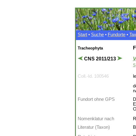
Start
•
Suche
•
Fundorte
•
Ta
F
Tracheophyta
CNS 2011/213
V
S
Coll.-Id. 100546
l
d
n
Fundort ohne GPS
D
E
O
Nomenklatur nach
R
Literatur (Taxon)
B