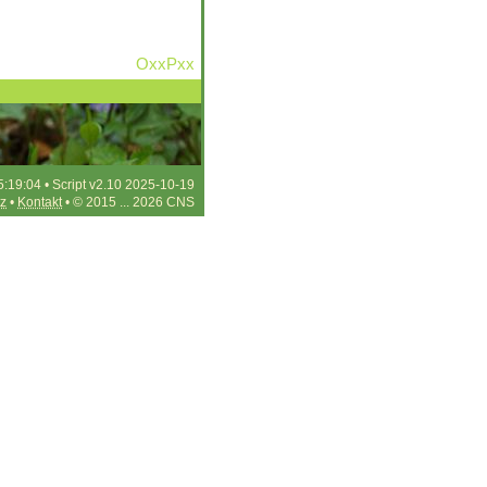
OxxPxx
5:19:04 • Script v2.10 2025-10-19
z
•
Kontakt
• © 2015 ... 2026 CNS