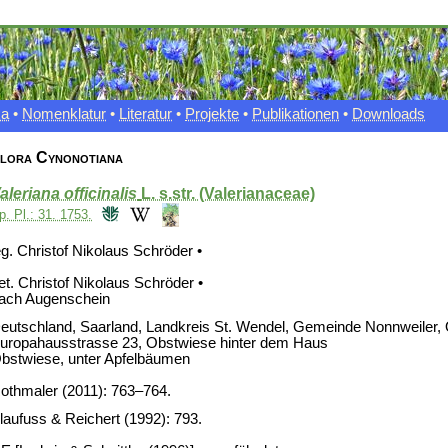
xa
•
Nomenklatur
•
Literatur
•
Projekte
•
Publikationen
•
Downloads
lora Cynonotiana
aleriana officinalis
L. s.str. (Valerianaceae)
p. Pl.: 31. 1753.
eg. Christof Nikolaus Schröder •
et. Christof Nikolaus Schröder •
ach Augenschein
eutschland, Saarland, Landkreis St. Wendel, Gemeinde Nonnweiler,
uropahausstrasse 23, Obstwiese hinter dem Haus
bstwiese, unter Apfelbäumen
othmaler (2011): 763–764.
laufuss & Reichert (1992): 793.