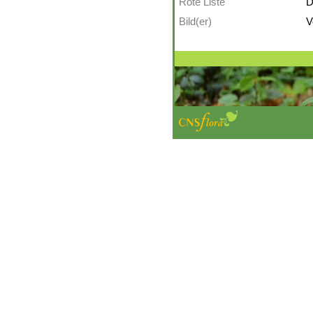
Rote Liste
D
Bild(er)
V