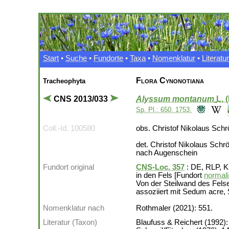
Start
•
Suche
•
Fundorte
•
Taxa
•
Nomenklatur
•
Literatur
Flora Cynonotiana
Tracheophyta
CNS 2013/033
Alyssum montanum
L. 
Sp. Pl.: 650. 1753.
Coll.-Id. 100580
obs. Christof Nikolaus Schr
det. Christof Nikolaus Schr
nach Augenschein
Fundort original
CNS-Loc. 357
: DE, RLP, K
in den Fels [Fundort
normali
Von der Steilwand des Felse
assoziiert mit Sedum acre, 
Nomenklatur nach
Rothmaler (2021): 551.
Literatur (Taxon)
Blaufuss & Reichert (1992):