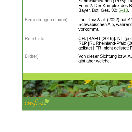
Schmeil/Fitschen (1976): 14
Fourr.?: Der Komplex des B
Bayer. Bot. Ges. 92:
5–13
.
Bemerkungen (Taxon)
Laut Thiv & al. (2022) hat
A
Schwäbischen Alb, während 
vorkommt.
Rote Liste
CH: [BAFU (2016)]: NT (poten
RLP [RL Rheinland-Pfalz (20
gelistet | FR: nicht geliste
Bild(er)
Von dieser Sichtung bzw. A
gibt aber welche.