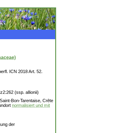
haceae)
rfl. ICN 2018 Art. 52.
2:262 (ssp. allionii)
, Saint-Bon-Tarentaise, Crête
undort
normalisiert und mit
ung der