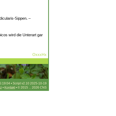
icularis-Sippen. –
icos wird die Unterart gar
OxxxHx
5:19:04 • Script v2.10 2025-10-19
tz
•
Kontakt
• © 2015 ... 2026 CNS