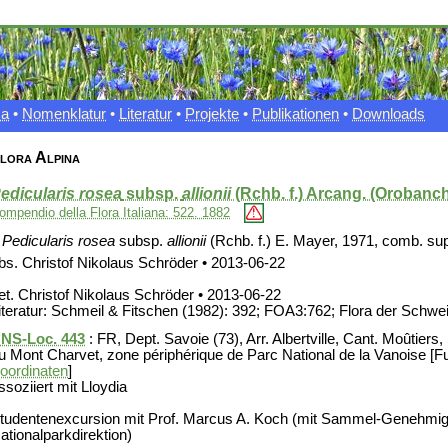
xa
•
Nomenklatur
•
Literatur
•
Projekte
•
Publikationen
•
Downloads
lora Alpina
edicularis rosea
subsp.
allionii
(Rchb. f.) Arcang. (Orobanc
ompendio della Flora Italiana: 522. 1882
–
Pedicularis rosea
subsp.
allionii
(Rchb. f.) E. Mayer, 1971, comb. supe
bs. Christof Nikolaus Schröder • 2013-06-22
et. Christof Nikolaus Schröder • 2013-06-22
iteratur: Schmeil & Fitschen (1982): 392; FOA3:762; Flora der Schweiz
NS-Loc. 443
: FR, Dept. Savoie (73), Arr. Albertville, Cant. Moûtiers
u Mont Charvet, zone périphérique de Parc National de la Vanoise [F
oordinaten
]
ssoziiert mit Lloydia
tudentenexcursion mit Prof. Marcus A. Koch (mit Sammel-Genehmig
ationalparkdirektion)