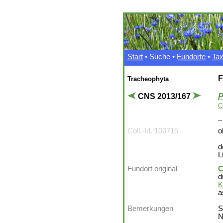
Start
•
Suche
•
Fundorte
•
Ta
F
Tracheophyta
CNS 2013/167
P
C
Coll.-Id. 100715
o
d
L
Fundort original
C
d
K
a
Bemerkungen
S
N