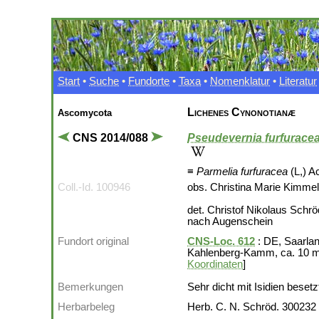
Start
•
Suche
•
Fundorte
•
Taxa
•
Nomenklatur
•
Literatur
Lichenes Cynonotianæ
Ascomycota
CNS 2014/088
Pseudevernia furfurace
≡
Parmelia furfuracea
(L,) A
Coll.-Id. 100946
obs. Christina Marie Kimme
det. Christof Nikolaus Schr
nach Augenschein
Fundort original
CNS-Loc. 612
: DE, Saarla
Kahlenberg-Kamm, ca. 10 m
Koordinaten
]
Bemerkungen
Sehr dicht mit Isidien besetz
Herbarbeleg
Herb. C. N. Schröd. 300232