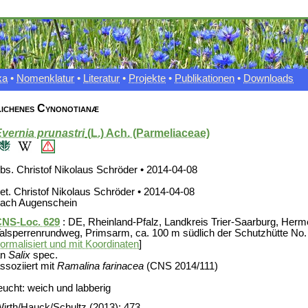
xa
•
Nomenklatur
•
Literatur
•
Projekte
•
Publikationen
•
Downloads
ichenes Cynonotianæ
vernia prunastri
(L.) Ach. (Parmeliaceae)
bs. Christof Nikolaus Schröder • 2014-04-08
et. Christof Nikolaus Schröder • 2014-04-08
ach Augenschein
NS-Loc. 629
: DE, Rheinland-Pfalz, Landkreis Trier-Saarburg, Herme
alsperrenrundweg, Primsarm, ca. 100 m südlich der Schutzhütte No. 
ormalisiert und mit Koordinaten
]
an
Salix
spec.
ssoziiert mit
Ramalina farinacea
(CNS 2014/111)
eucht: weich und labberig
irth/Hauck/Schultz (2013): 473