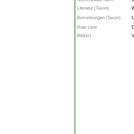
Literatur (Taxon)
W
Bemerkungen (Taxon)
U
Rote Liste
D
Bild(er)
V