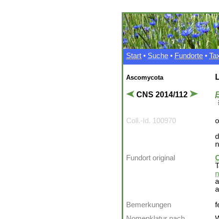
Start
•
Suche
•
Fundorte
•
Ta
L
Ascomycota
CNS 2014/112
E
Coll.-Id. 100970
o
d
n
Fundort original
C
T
n
a
Bemerkungen
f
Nomenklatur nach
W